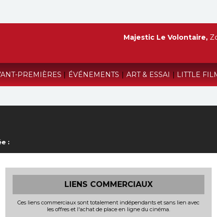
Majestic Le Volontaire,
Zo
VANT-PREMIÈRES
|
ÉVÉNEMENTS
|
ART & ESSAI
|
LITTLE FIL
e :
LIENS COMMERCIAUX
Ces liens commerciaux sont totalement indépendants et sans lien avec
les offres et l'achat de place en ligne du cinéma.