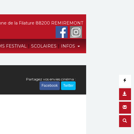
ne de la Filature 88200 REMIREMONT
MS FESTIVAL
|
SCOLAIRES
|
INFOS
Partagez vos envies cinéma :
Facebook
Twitter