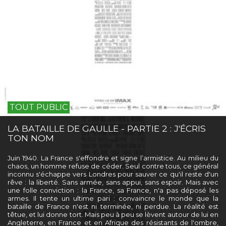
TOUT PUBLIC
LA BATAILLE DE GAULLE - PARTIE 2 : J'ÉCRIS
TON NOM
Juin 1940. La France s'effondre et signe l’armistice. Au milieu du
chaos, un homme refuse de céder. Seul contre tous, ce général
inconnu s'échappe vers Londres pour sauver ce qu'il reste d'un
rêve : la liberté. Sans armée, sans appui, sans espoir. Mais avec
une folle conviction : la France, sa France, n'a pas déposé les
armes. Il tente un ultime pari : convaincre le monde que la
bataille de France n'est ni terminée, ni perdue. La réalité est
têtue, et lui donne tort. Mais peu à peu se lèvent autour de lui en
Angleterre, en France et en Afrique des résistants de l'ombre,