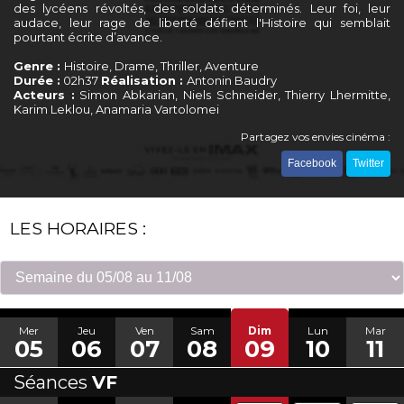
des lycéens révoltés, des soldats déterminés. Leur foi, leur
audace, leur rage de liberté défient l'Histoire qui semblait
pourtant écrite d’avance.
Genre :
Histoire, Drame, Thriller, Aventure
Durée :
02h37
Réalisation :
Antonin Baudry
Acteurs :
Simon Abkarian, Niels Schneider, Thierry Lhermitte,
Karim Leklou, Anamaria Vartolomei
Partagez vos envies cinéma :
Facebook
Twitter
LES HORAIRES :
Mer
Jeu
Ven
Sam
Dim
Lun
Mar
05
06
07
08
09
10
11
Séances
VF