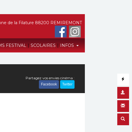
ne de la Filature 88200 REMIREMONT
MS FESTIVAL
|
SCOLAIRES
|
INFOS
Partagez vos envies cinéma :
Facebook
Twitter