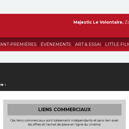
Majestic Le Volontaire,
Zo
VANT-PREMIÈRES
|
ÉVÉNEMENTS
|
ART & ESSAI
|
LITTLE FIL
e :
LIENS COMMERCIAUX
Ces liens commerciaux sont totalement indépendants et sans lien avec
les offres et l'achat de place en ligne du cinéma.