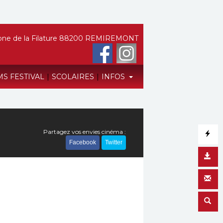
ne de la Filature 88200 REMIREMONT
MS FESTIVAL
|
SCOLAIRES
|
INFOS
Partagez vos envies cinéma :
Facebook
Twitter