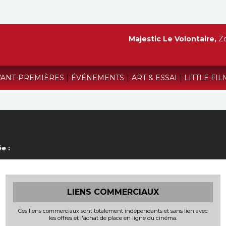
Majestic Le Volontaire,
Zo
VANT-PREMIÈRES
|
ÉVÉNEMENTS
|
ART & ESSAI
|
LITTLE FIL
e :
LIENS COMMERCIAUX
Ces liens commerciaux sont totalement indépendants et sans lien avec
les offres et l'achat de place en ligne du cinéma.